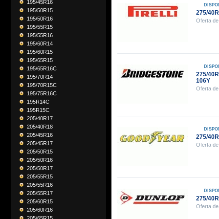
195/45R16
DISPO
195/50R15
275/40R
195/50R16
Oferta de
195/55R15
195/55R16
195/60R14
195/60R15
195/65R15
DISPO
195/65R16C
275/40
195/70R14
106Y
195/70R15C
Oferta de
195/75R16C
195R14C
195R15C
205/40R17
205/40R18
DISPO
205/45R16
275/40
205/45R17
Oferta de
205/50R15
205/50R16
205/50R17
205/55R15
205/55R16
DISPO
205/55R17
275/40
205/60R15
Oferta de
205/60R16
205/65R15