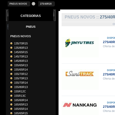
PNEUS NOVOS
275/40R20
CATEGORIAS
PNEUS NOVOS ::
275/40
O
PNEUS
PNEUS NOVOS
DISPO
275/40R
135/70R15
Oferta de
135/80R13
145/65R15
145/70R13
145/80R13
155/65R13
155/65R14
DISPO
155/70R12
275/40
155/70R13
Oferta de
155/70R14
155/80R13
155R12C
155R13C
165/60R14
DISPO
165/65R13
275/40
165/65R14
Oferta de
165/65R15