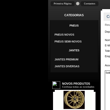
Primeira Página
Contactos
CATEGORIAS
C
Res
PNEUS
Dep
PNEUS NOVOS
No
PNEUS SEMI-NOVOS
E-Ma
JANTES
Tele
Emp
JANTES PREMIUM
Ass
JANTES DIVERSAS