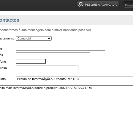
ontactos
ponderemos à sua mensagem com a maior brevidade possível.
artamento
me
il
fone
resa
unto