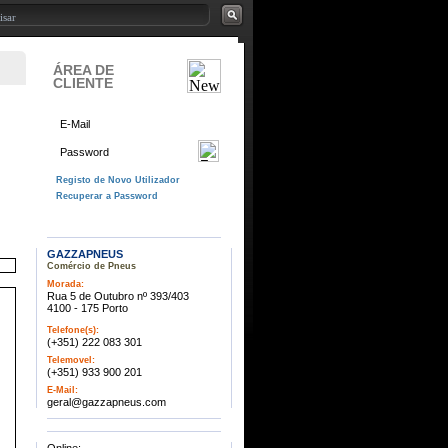
ÁREA DE
CLIENTE
GAZZAPNEUS
Comércio de Pneus
Morada:
Rua 5 de Outubro nº 393/403
4100 - 175 Porto
Telefone(s):
(+351) 222 083 301
Telemovel:
(+351) 933 900 201
E-Mail:
geral@gazzapneus.com