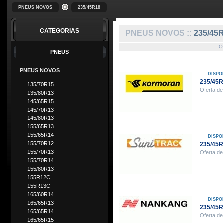
PNEUS NOVOS
235/45R18
CATEGORIAS
PNEUS NOVOS ::
235/45
O
PNEUS
PNEUS NOVOS
DISPO
235/45
135/70R15
Oferta de
135/80R13
145/65R15
145/70R13
145/80R13
155/65R13
155/65R14
DISPO
155/70R12
235/45
155/70R13
Oferta de
155/70R14
155/80R13
155R12C
155R13C
165/60R14
DISPO
165/65R13
235/45
165/65R14
Oferta de
165/65R15