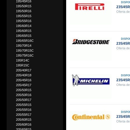
195/45R16
DISPO
195/50R15
235/45R
195/50R16
Oferta de
195/55R15
195/55R16
195/60R14
195/60R15
195/65R15
DISPO
195/65R16C
235/45
195/70R14
Oferta de
195/70R15C
195/75R16C
195R14C
195R15C
205/40R17
205/40R18
DISPO
235/45R
205/45R16
Oferta de
205/45R17
205/50R15
205/50R16
205/50R17
205/55R15
205/55R16
DISPO
205/55R17
235/45
205/60R15
Oferta de
205/60R16
205/65R15