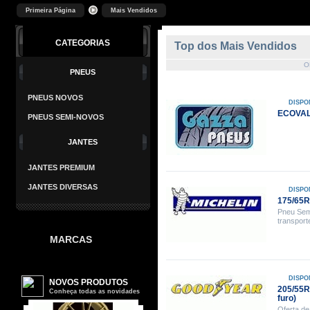
Primeira Página
Mais Vendidos
CATEGORIAS
Top dos Mais Vendidos
O
PNEUS
PNEUS NOVOS
DISPO
ECOVALO
PNEUS SEMI-NOVOS
JANTES
JANTES PREMIUM
JANTES DIVERSAS
DISPO
175/65R
Pneu Sem
transport
MARCAS
DISPO
205/55R
furo)
Oferta de