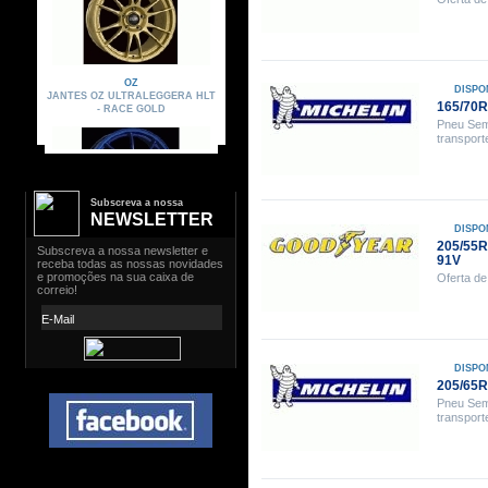
DISPO
165/70R
Pneu Sem
transport
Subscreva a nossa
NEWSLETTER
DISPO
205/55
91V
Oferta de
DISPO
205/65
Pneu Sem
transport