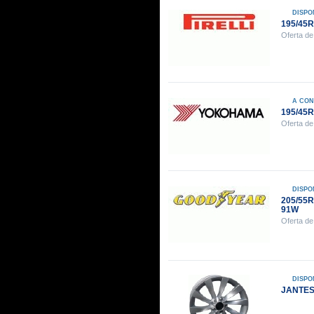
DISPO
195/45R
Oferta de
A CON
195/45
Oferta de
DISPO
205/55
91W
Oferta de
DISPO
JANTES